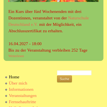
b
l
u
i
Ein Kurs über fünf Wochenenden mit drei
r
n
Dozentinnen, veranstaltet von der
Naturschule
g
e
Deutschland e.V.
mit der Möglichkeit, ein
e
m
r
ö
Abschlusszertifikat zu erhalten.
S
g
c
l
16.04.2027 - 18:00
h
i
ö
Bis zu der Veranstaltung verbleiben 252 Tage
c
n
h
Weiterlesen
ü
b
)
b
e
e
r
r
S
g
W
Home
S
u
e
Über mich
c
u
i
h
Informationen
t
e
c
Veranstaltungen
e
Fernsehauftritte
r
h
b