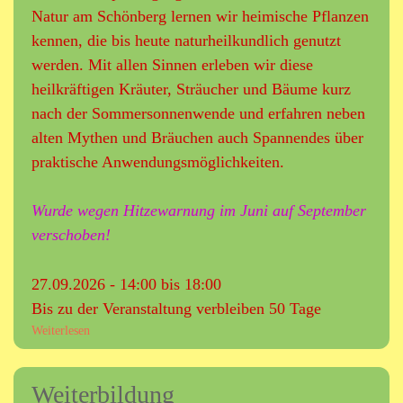
R
Natur am Schönberg lernen wir heimische Pflanzen
D
kennen, die bis heute naturheilkundlich genutzt
A
werden. Mit allen Sinnen erleben wir diese
U
heilkräftigen Kräuter, Sträucher und Bäume kurz
U
N
nach der Sommersonnenwende und erfahren neben
G
alten Mythen und Bräuchen auch Spannendes über
-
praktische Anwendungsmöglichkeiten.
z
w
e
Wurde wegen Hitzewarnung im Juni auf September
i
verschoben!
K
u
r
27.09.2026 -
14:00
bis
18:00
s
Bis zu der Veranstaltung verbleiben 50 Tage
v
Weiterlesen
ü
o
b
r
e
m
Weiterbildung
r
i