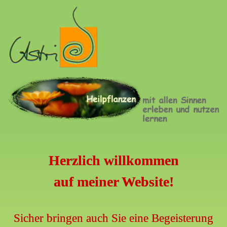
Direkt
zum
Inhalt
A
s
t
r
Herzlich willkommen
i
auf meiner Website!
d
F
Sicher bringen auch Sie eine Begeisterung