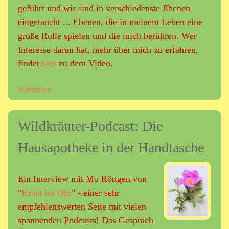
geführt und wir sind in verschiedenste Ebenen
i
eingetaucht ... Ebenen, die in meinem Leben eine
e
große Rolle spielen und die mich berühren. Wer
Interesse daran hat, mehr über mich zu erfahren,
b
findet
hier
zu dem Video.
i
Weiterlesen
ü
c
b
e
h
Wildkräuter-Podcast: Die
r
I
Hausapotheke in der Handtasche
n
t
e
r
Ein Interview mit Mo Röttgen von
v
"
Kräut im Ohr
" - einer sehr
i
empfehlenswerten Seite mit vielen
e
w
spannenden Podcasts! Das Gespräch