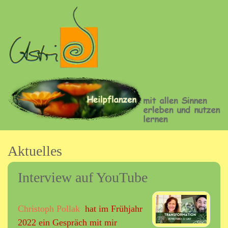
Direkt
zum
Inhalt
A
s
t
Aktuelles
r
i
Interview auf YouTube
d
Christoph Pollak
hat im Frühjahr
F
2022 ein Gespräch mit mir