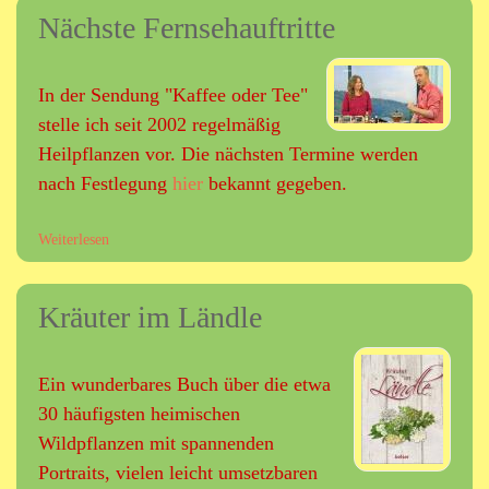
e
n
Nächste Fernsehauftritte
r
i
d
A
t
e
L
u
r
P
In der Sendung "Kaffee oder Tee"
n
H
A
g
a
stelle ich seit 2002 regelmäßig
K
n
Heilpflanzen vor. Die nächsten Termine werden
A
d
-
nach Festlegung
hier
bekannt gegeben.
t
W
a
A
s
Weiterlesen
ü
N
c
b
D
h
e
E
e
Kräuter im Ländle
r
R
N
U
ä
N
c
Ein wunderbares Buch über die etwa
G
h
E
30 häufigsten heimischen
s
N
Wildpflanzen mit spannenden
t
M
e
Portraits, vielen leicht umsetzbaren
I