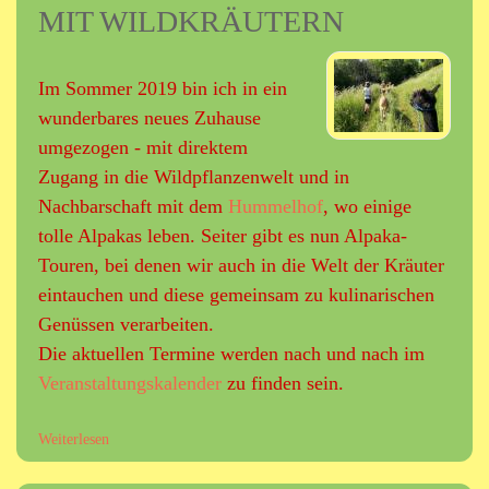
MIT WILDKRÄUTERN
r
c
t
a
i
s
k
t
Im Sommer 2019 bin ich in ein
e
:
wunderbares neues Zuhause
l
D
umgezogen - mit direktem
i
i
n
Zugang in die Wildpflanzenwelt und in
e
d
H
Nachbarschaft mit dem
Hummelhof
, wo einige
e
a
tolle Alpakas leben. Seiter gibt es nun Alpaka-
r
u
Touren, bei denen wir auch in die Welt der Kräuter
B
s
a
a
eintauchen und diese gemeinsam zu kulinarischen
d
p
Genüssen verarbeiten.
i
o
Die aktuellen Termine werden nach und nach im
s
t
c
Veranstaltungskalender
zu finden sein.
h
h
e
e
k
Weiterlesen
ü
n
e
b
Z
i
e