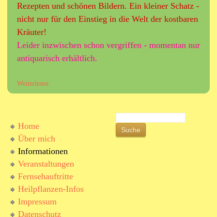
F
Rezepten und schönen Bildern. Ein kleiner Schatz -
T
e
W
nicht nur für den Einstieg in die Welt der kostbaren
r
I
Kräuter!
n
L
s
Leider inzwischen schon vergriffen - momentan nur
D
e
K
antiquarisch erhältlich.
h
R
a
Ä
u
Weiterlesen
ü
U
f
b
T
t
e
E
r
r
R
S
i
K
Home
N
S
u
t
r
Über mich
c
u
t
ä
h
Informationen
e
u
e
c
Veranstaltungen
t
Fernsehauftritte
e
h
r
Heilpflanzen-Infos
f
i
Impressum
m
o
Datenschutz
L