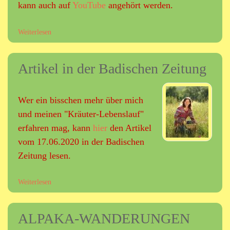
a
kann auch auf
YouTube
angehört werden.
u
f
Weiterlesen
ü
Y
b
o
e
u
Artikel in der Badischen Zeitung
r
T
W
u
i
b
l
e
Wer ein bisschen mehr über mich
d
und meinen "Kräuter-Lebenslauf"
k
erfahren mag, kann
hier
den Artikel
r
ä
vom 17.06.2020 in der Badischen
u
Zeitung lesen.
t
e
Weiterlesen
ü
r
b
-
e
P
ALPAKA-WANDERUNGEN
r
o
A
d